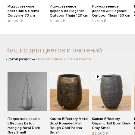
Искусственное
Искусственное
Искусственное
растение 5 Stems
дерево Air Elegance
дерево Air Elegance
Cordyline 73 cm
Outdoor Thuja 120 cm
Outdoor Thuja 150 cm
10 800 ₽
10 900 ₽
16 100 ₽
Кашпо для цветов и растений
Другой раздел —
Искусственные цветы и букеты
Подвесное кашпо
Кашпо Effectory Metal
Кашпо Effectory
Effectory Beton
Bowl Rounded Pot
Organic Tall Bowl Dark
Hanging Bowl Dark
Rough Gold Patina
Gray Small
Grey Small
Small
22 000 ₽