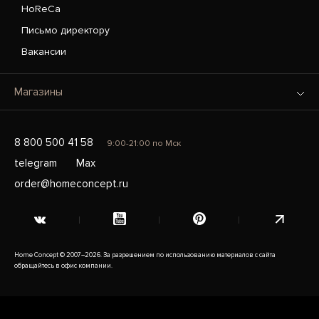
HoReCa
Письмо директору
Вакансии
Магазины
8 800 500 41 58
9:00-21:00 по Мск
telegram
Max
order@homeconcept.ru
Home Concept © 2007–2026. За разрешением по использованию материалов с сайта
обращайтесь в офис компании.