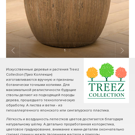
1
/ 8
Искусственные деревья и растения Treez
Collection (Триз Коллекшн)
изготавливаются вручную и признаны
ботанически точными копиями. Для
максимальной реалистичности будущие
стволы делают из подходящей породы
дерева, прошедшего технологическую
обработку. А листва и ветки - из
гипоаллергенного японского или сингапурского пластика.
Лёгкость и воздушность лепестков цветов достигается благодаря
натуральному шёлку. А детально проработанная колористика,
цветовое градуирование, внимание к мини-деталям окончательно
стирает границу между творением мастера и природы.