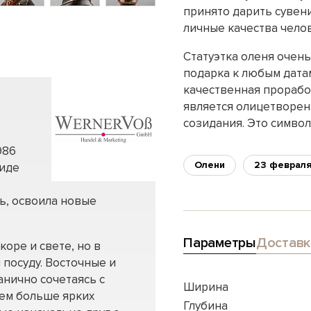
принято дарить сувен
личные качества челов
Статуэтка оленя очен
подарка к любым дата
качественная проработ
является олицетворен
созидания. Это символ
986
Олени
23 феврал
виде
ь, освоила новые
Параметры
Доставк
оре и свете, но в
 посуду. Восточные и
анично сочетаясь с
Ширина
Чем больше ярких
Глубина