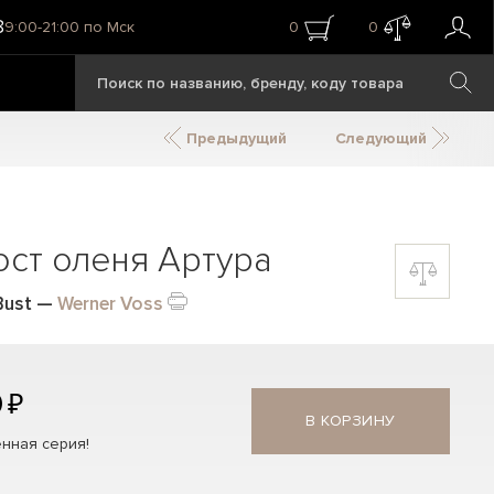
8
9:00-21:00 по Мск
0
0
Предыдущий
Следующий
юст оленя Артура
Bust
—
Werner Voss
 ₽
В КОРЗИНУ
нная серия!