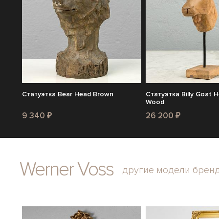
Статуэтка Bear Head Brown
Статуэтка Billy Goat
Wood
9 340 ₽
26 200 ₽
Werner Voss
другие модели брен