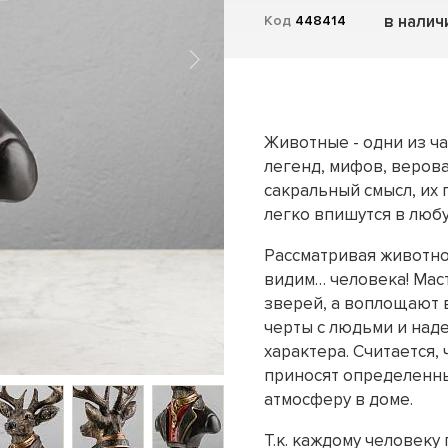
в налич
Код
448414
Животные - одни из ч
легенд, мифов, верова
сакральный смысл, их
легко впишутся в люб
Рассматривая животно
видим… человека! Мас
зверей, а воплощают 
черты с людьми и над
характера. Считается
приносят определенны
атмосферу в доме.
Т.к. каждому человеку