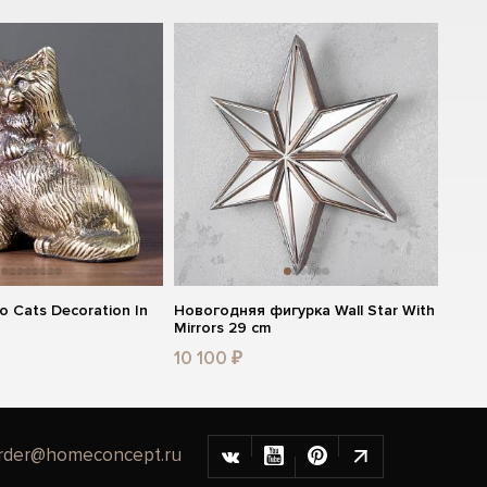
o Cats Decoration In
Новогодняя фигурка Wall Star With
Mirrors 29 cm
10 100 ₽
rder@homeconcept.ru