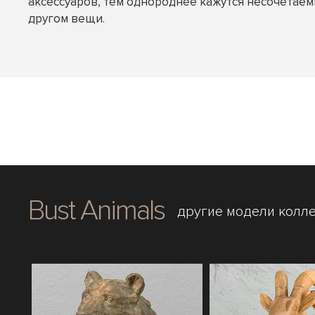
аксессуаров, тем однороднее кажутся несочетаем
другом вещи.
Bust Animals
другие модели колл