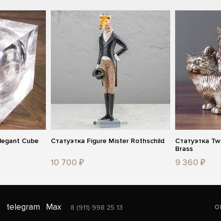
legant Cube
Статуэтка Figure Mister Rothschild
Статуэтка Tw
Brass
10 700 ₽
9 360 ₽
o
telegram
Max
8 (911) 998 25 13