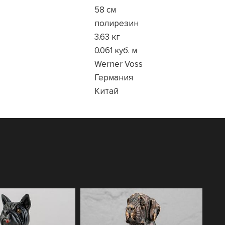
58 см
полирезин
3.63 кг
0.061 куб. м
Werner Voss
Германия
Китай