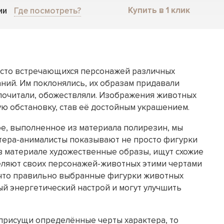
Купить в 1 клик
ии
Где посмотреть?
асто встречающихся персонажей различных
ний. Им поклонялись, их образам придавали
 почитали, обожествляли. Изображения животных
ую обстановку, став её достойным украшением.
е, выполненное из материала полирезин, мы
тера-анималисты показывают не просто фигурки
в материале художественные образы, ищут схожие
еляют своих персонажей-животных этими чертами
, что правильно выбранные фигурки животных
й энергетический настрой и могут улучшить
 присущи определённые черты характера, то