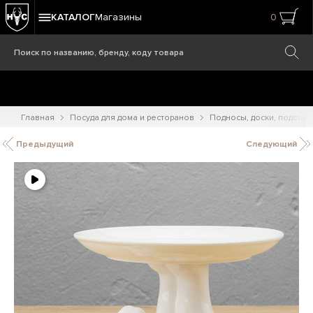
КАТАЛОГ
Магазины
0
Главная
Посуда для дома и ресторанов
Подносы, доски, подстав
Предыдущий
Следующий