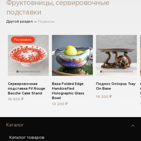
Фруктовницы, сервировочные
подставки
Другой раздел —
Подносы
Распродажа
Сервировочная
Ваза Folded Edge
Поднос Octopus Tray
подставка Fil Rouge
Handcrafted
On Base
Bacche Cake Stand
Holographic Glass
19 200 ₽
Bowl
16 900 ₽
10 200 ₽
Каталог
Каталог товаров