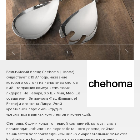
1
/ 6
Бельгийский бренд Chehoma (Шеома)
существует с 1987 года, название
которого состоит из начальных слогов
имён тогдашних коммунистических
лидеров: Че Гевара, Хо Ши Мин, Мао. Её
создатели - Эммануэль Фаш (Emmanuel
Fache) и его жена Линда. Этой
креативной паре очень трудно
удержаться в рамках комплектов и коллекций.
Chehoma, будучи когда-то первой компанией, которая стала
производить объекты из переработанного дерева, сейчас
занимается воспроизведением милых очаровательных объектов
(d'objets de charme), частично изготавливаемых из дерева, с