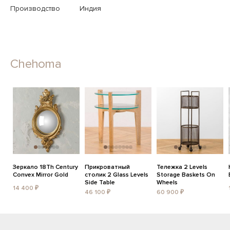
Производство
Индия
Chehoma
Зеркало 18Th Century
Прикроватный
Тележка 2 Levels
Convex Mirror Gold
столик 2 Glass Levels
Storage Baskets On
Side Table
Wheels
14 400 ₽
46 100 ₽
60 900 ₽