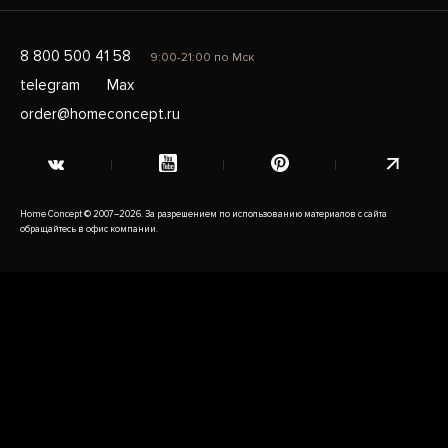
8 800 500 41 58
9:00-21:00 по Мск
telegram
Max
order@homeconcept.ru
Home Concept © 2007–2026. За разрешением по использованию материалов с сайта
обращайтесь в офис компании.