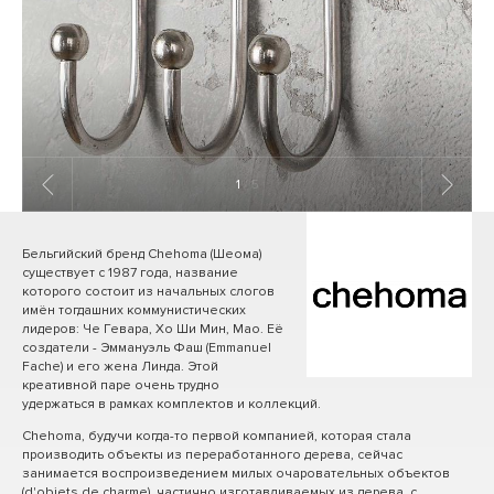
1
/ 5
Бельгийский бренд Chehoma (Шеома)
существует с 1987 года, название
которого состоит из начальных слогов
имён тогдашних коммунистических
лидеров: Че Гевара, Хо Ши Мин, Мао. Её
создатели - Эммануэль Фаш (Emmanuel
Fache) и его жена Линда. Этой
креативной паре очень трудно
удержаться в рамках комплектов и коллекций.
Chehoma, будучи когда-то первой компанией, которая стала
производить объекты из переработанного дерева, сейчас
занимается воспроизведением милых очаровательных объектов
(d'objets de charme), частично изготавливаемых из дерева, с