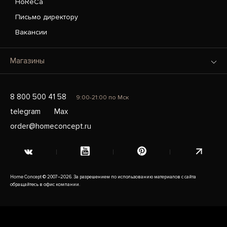
HoReCa
Письмо директору
Вакансии
Магазины
8 800 500 41 58
9:00-21:00 по Мск
telegram
Max
order@homeconcept.ru
Home Concept © 2007–2026. За разрешением по использованию материалов с сайта
обращайтесь в офис компании.