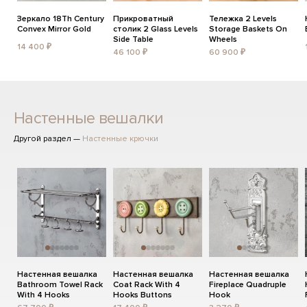
Зеркало 18Th Century
Прикроватный
Тележка 2 Levels
Convex Mirror Gold
столик 2 Glass Levels
Storage Baskets On
Side Table
Wheels
14 400 ₽
46 100 ₽
60 900 ₽
Настенные вешалки
Другой раздел —
Настенные крючки
Настенная вешалка
Настенная вешалка
Настенная вешалка
Bathroom Towel Rack
Coat Rack With 4
Fireplace Quadruple
With 4 Hooks
Hooks Buttons
Hook