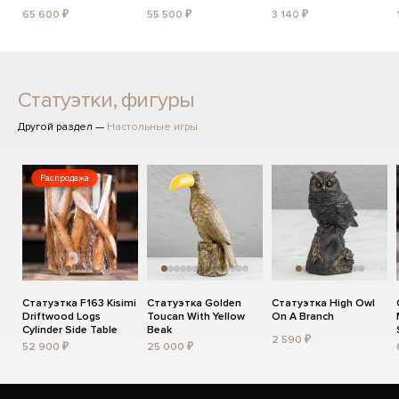
65 600 ₽
55 500 ₽
3 140 ₽
Статуэтки, фигуры
Другой раздел —
Настольные игры
Распродажа
Статуэтка F163 Kisimi
Статуэтка Golden
Статуэтка High Owl
Driftwood Logs
Toucan With Yellow
On A Branch
Cylinder Side Table
Beak
2 590 ₽
52 900 ₽
25 000 ₽