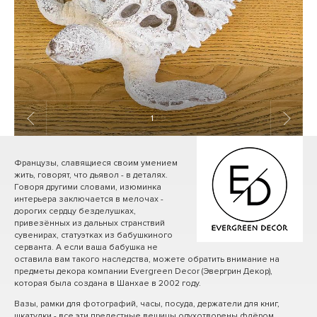
1
/ 9
Французы, славящиеся своим умением
жить, говорят, что дьявол - в деталях.
Говоря другими словами, изюминка
интерьера заключается в мелочах -
дорогих сердцу безделушках,
привезённых из дальных странствий
сувенирах, статуэтках из бабушкиного
серванта. А если ваша бабушка не
оставила вам такого наследства, можете обратить внимание на
предметы декора компании Evergreen Decor (Эвергрин Декор),
которая была создана в Шанхае в 2002 году.
Вазы, рамки для фотографий, часы, посуда, держатели для книг,
шкатулки - все эти прелестные вещицы одухотворены флёром