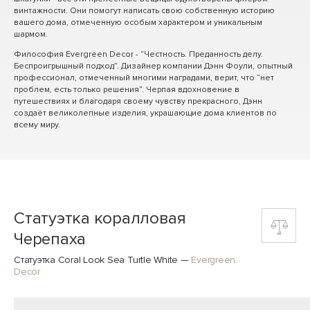
винтажности. Они помогут написать свою собственную историю
вашего дома, отмеченную особым характером и уникальным
шармом.
Философия Evergreen Decor - “Честность. Преданность делу.
Беспроигрышный подход”. Дизайнер компании Дэнн Фоули, опытный
профессионал, отмеченный многими наградами, верит, что “нет
проблем, есть только решения”. Черпая вдохновение в
путешествиях и благодаря своему чувству прекрасного, Дэнн
создаёт великолепные изделия, украшающие дома клиентов по
всему миру.
Статуэтка коралловая
Черепаха
Статуэтка Coral Look Sea Turtle White
—
Evergreen
Decor