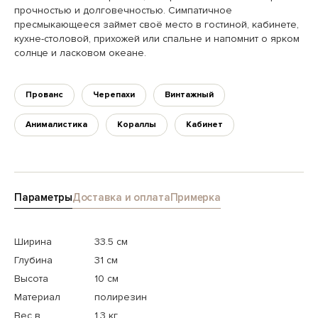
прочностью и долговечностью. Симпатичное
пресмыкающееся займет своё место в гостиной, кабинете,
кухне-столовой, прихожей или спальне и напомнит о ярком
солнце и ласковом океане.
Прованс
Черепахи
Винтажный
Анималистика
Кораллы
Кабинет
Параметры
Доставка и оплата
Примерка
Ширина
33.5 см
Глубина
31 см
Высота
10 см
Материал
полирезин
Вес в
1.3 кг