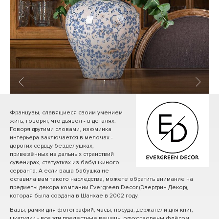
1
/ 14
Французы, славящиеся своим умением
жить, говорят, что дьявол - в деталях.
Говоря другими словами, изюминка
интерьера заключается в мелочах -
дорогих сердцу безделушках,
привезённых из дальных странствий
сувенирах, статуэтках из бабушкиного
серванта. А если ваша бабушка не
оставила вам такого наследства, можете обратить внимание на
предметы декора компании Evergreen Decor (Эвергрин Декор),
которая была создана в Шанхае в 2002 году.
Вазы, рамки для фотографий, часы, посуда, держатели для книг,
шкатулки - все эти прелестные вещицы одухотворены флёром