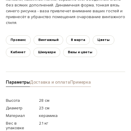
без всяких дополнений. Динамичная форма, тонкая вязь
синего рисунка - ваза привлечет внимание ваших гостей и
привнесёт в убранство помещения очарование винтажного
стиля.
Прованс
Винтажный
8 марта
Цветы
Кабинет
Шинуазри
Вазы и цветы
Параметры
Доставка и оплата
Примерка
Высота
28 см
Диаметр
23 см
Материал
керамика
Вес в
2.1 кг
упаковке