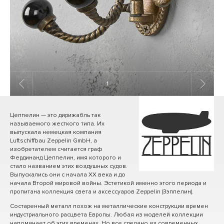
1
/ 6
Цеппелин — это дирижабль так
называемого жесткого типа. Их
выпускала немецкая компания
Luftschiffbau Zeppelin GmbH, а
изобретателем считается граф
Фердинанд Цеппелин, имя которого и
стало названием этих воздушных судов.
Выпускались они с начала ХХ века и до
начала Второй мировой войны. Эстетикой именно этого периода и
пропитана коллекция света и аксессуаров Zeppelin (Зэппелин).
Состаренный металл похож на металлические конструкции времен
индустриального расцвета Европы. Любая из моделей коллекции
напоминает об этих временах. Но все сделано из современных