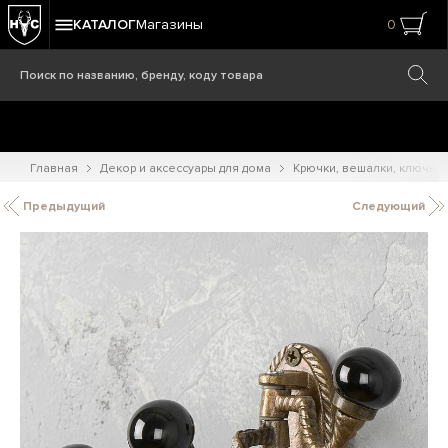
КАТАЛОГ
Магазины
0
Главная
Декор и аксессуары для дома
Крючки, вешалки, ключни
Предыдущий
Следующий