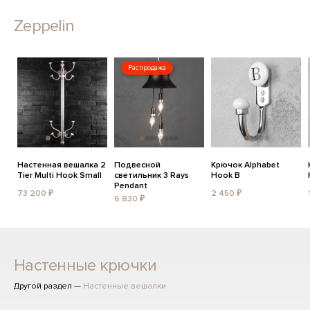
Zeppelin
Распродажа
Настенная вешалка 2
Подвесной
Крючок Alphabet
Tier Multi Hook Small
светильник 3 Rays
Hook B
Pendant
73 200 ₽
2 450 ₽
6 830 ₽
Настенные крючки
Другой раздел —
Настенные вешалки