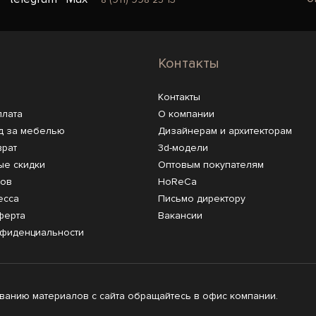
Контакты
Контакты
плата
О компании
д за мебелью
Дизайнерам и архитекторам
врат
3d-модели
ые скидки
Оптовым покупателям
ров
HoReCa
есса
Письмо директору
ферта
Вакансии
нфиденциальности
анию материалов с сайта обращайтесь в офис компании.