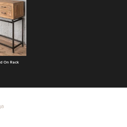
d On Rack
да