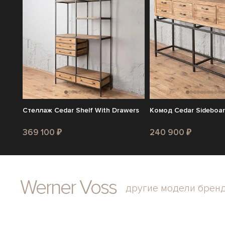
Стеллаж Cedar Shelf With Drawers
Комод Cedar Sideboar
369 100 ₽
240 900 ₽
Werner Voss
другие модели брен