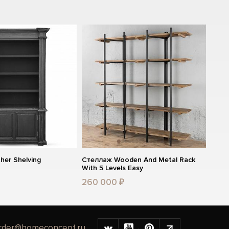
her Shelving
Стеллаж Wooden And Metal Rack
With 5 Levels Easy
260 000 ₽
rder@homeconcept.ru