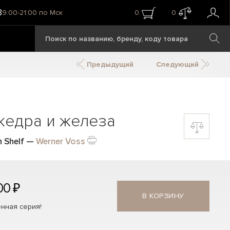
8
9:00-21:00 по Мск
0
0
Предыдущий
Следующий
кедра и железа
 Shelf
—
Werner Voss
00 ₽
В КОРЗИНУ
нная серия!