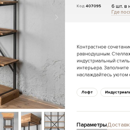
6 шт. в
Код
407095
Где пос
Контрастное сочетание
равнодушным. Стеллаж
индустриальный стиль
интерьера. Заполните
наслаждайтесь уютом 
Лофт
Индустриал
Параметры
Доставк