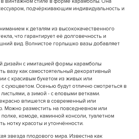
 в винтажном стиле в форме карамболы. Она
сессуаром, подчёркивающим индивидуальность и
ниманием к деталям из высококачественного
текла, что гарантирует её долговечность и
ний вид. Волнистое горлышко вазы добавляет
й дизайн с имитацией формы карамболы
ть вазу как самостоятельный декоративный
ии с красивым букетом из живых или
 с сухоцветом. Осенью будут отлично смотреться в
листьями, а зимой - с еловыми ветками.
екрасно впишется в современный или
р. Можно разместить на повседневном или
 полке, комоде, каминной консоли, туалетном
ть нотку красоты и утончённости.
ая звезда плодового мира. Известна как