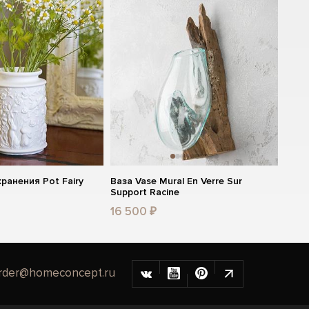
хранения Pot Fairy
Ваза Vase Mural En Verre Sur
Support Racine
16 500 ₽
rder@homeconcept.ru