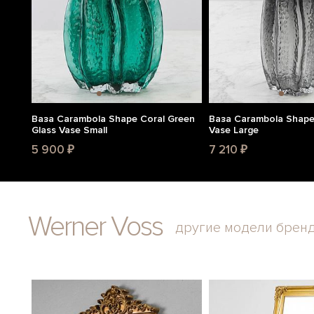
Ваза Carambola Shape Coral Green
Ваза Carambola Shape
Glass Vase Small
Vase Large
5 900 ₽
7 210 ₽
Werner Voss
другие модели брен