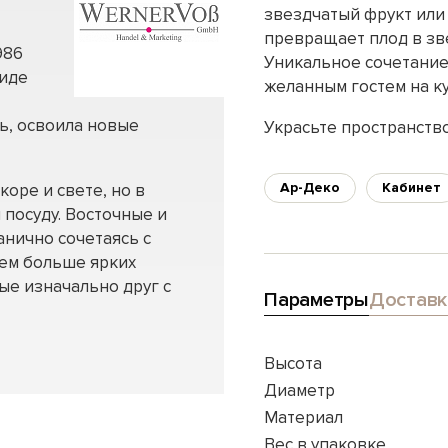
звездчатый фрукт или
превращает плод в зв
986
Уникальное сочетание
виде
желанным гостем на ку
ь, освоила новые
Украсьте пространство
Ар-Деко
Кабинет
оре и свете, но в
 посуду. Восточные и
анично сочетаясь с
Чем больше ярких
ые изначально друг с
Параметры
Доставк
Высота
Диаметр
Материал
Вес в упаковке