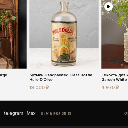
arge
Бутыль Handpainted Glass Bottle
Ёмкость для 
Huile D'Olive
Garden White
18 000 ₽
4 970 ₽
o
telegram
Max
8 (911) 998 25 13