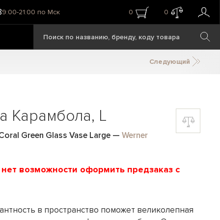
8
9:00-21:00 по Мск
0
0
Следующий
а Карамбола, L
oral Green Glass Vase Large
—
Werner
и нет возможности оформить предзаказ с
гантность в пространство поможет великолепная