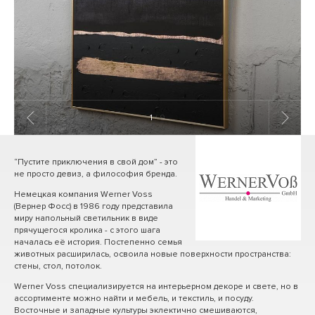
1
/ 9
“Пустите приключения в свой дом” - это
не просто девиз, а философия бренда.
Немецкая компания Werner Voss
(Вернер Фосс) в 1986 году представила
миру напольный светильник в виде
прячущегося кролика - с этого шага
началась её история. Постепенно семья
животных расширилась, освоила новые поверхности пространства:
стены, стол, потолок.
Werner Voss специализируется на интерьерном декоре и свете, но в
ассортименте можно найти и мебель, и текстиль, и посуду.
Восточные и западные культуры эклектично смешиваются,