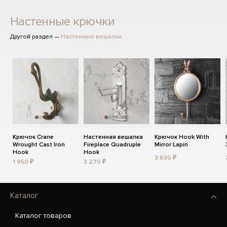
Настенные крючки
Другой раздел —
Настенные вешалки
Крючок Crane
Настенная вешалка
Крючок Hook With
Wrought Cast Iron
Fireplace Quadruple
Mirror Lapin
Hook
Hook
3 630 ₽
1 950 ₽
3 270 ₽
Каталог
Каталог товаров