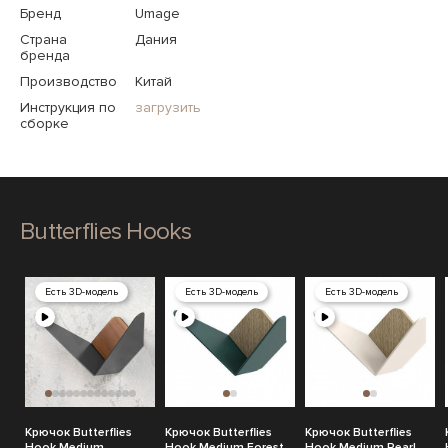
Бренд
Umage
Страна
Дания
бренда
Производство
Китай
Инструкция по
загрузить
сборке
Butterflies Hooks
Есть 3D-модель
Есть 3D-модель
Есть 3D-модель
Крючок Butterflies
Крючок Butterflies
Крючок Butterflies
Hook Medium
Hook Medium Forest
Hook Medium Pearl