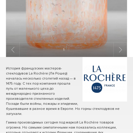
1
/ 8
История французских мастеров-
стеклодувов La Rochère (Ля Рошер)
началась несколько столетий назад — в
1475 году. С тех пор компания прошла
путь от маленького цеха до
международно признанного
производителя стеклянных изделий.
Позади были войны, пожары и эпидемии,
бушевавшие в разное время в Европе. Но горны стеклодувов не
затухали.
Гамма производимых сегодня под маркой La Rochère товаров
огромна. Но самыми симпатичными нам показались коллекции,
которые отсылают к истории Франции, сохранившие дух