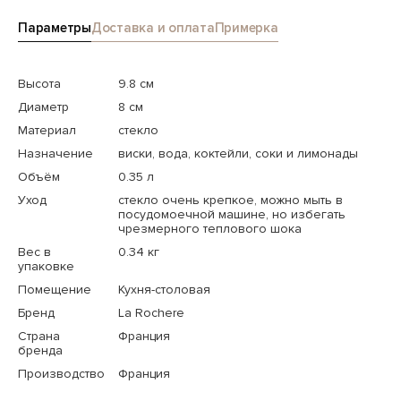
Параметры
Доставка и оплата
Примерка
Высота
9.8 см
Диаметр
8 см
Материал
стекло
Назначение
виски, вода, коктейли, соки и лимонады
Объём
0.35 л
Уход
стекло очень крепкое, можно мыть в
посудомоечной машине, но избегать
чрезмерного теплового шока
Вес в
0.34 кг
упаковке
Помещение
Кухня-столовая
Бренд
La Rochere
Страна
Франция
бренда
Производство
Франция