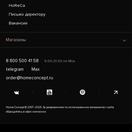
HoReCa
Письмо директору
Вакансии
Магазины
8 800 500 41 58
9:00-21:00 по Мск
telegram
Max
order@homeconcept.ru
Home Concept © 2007–2026. За разрешением по использованию материалов с сайта
обращайтесь в офис компании.