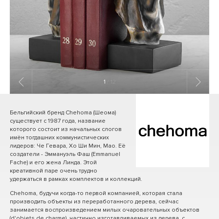
1
/ 12
Бельгийский бренд Chehoma (Шеома)
существует с 1987 года, название
которого состоит из начальных слогов
имён тогдашних коммунистических
лидеров: Че Гевара, Хо Ши Мин, Мао. Её
создатели - Эммануэль Фаш (Emmanuel
Fache) и его жена Линда. Этой
креативной паре очень трудно
удержаться в рамках комплектов и коллекций.
Chehoma, будучи когда-то первой компанией, которая стала
производить объекты из переработанного дерева, сейчас
занимается воспроизведением милых очаровательных объектов
(d'objets de charme), частично изготавливаемых из дерева, с