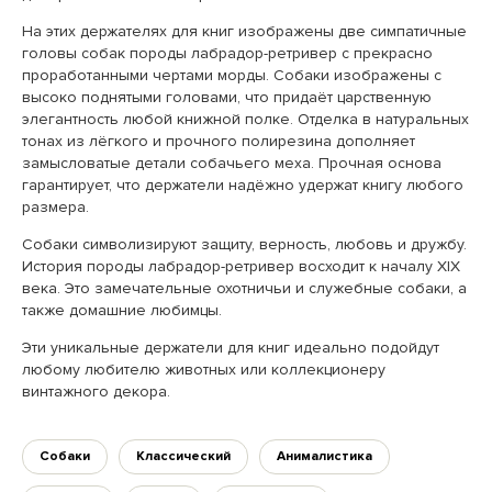
На этих держателях для книг изображены две симпатичные
головы собак породы лабрадор-ретривер с прекрасно
проработанными чертами морды. Собаки изображены с
высоко поднятыми головами, что придаёт царственную
элегантность любой книжной полке. Отделка в натуральных
тонах из лёгкого и прочного полирезина дополняет
замысловатые детали собачьего меха. Прочная основа
гарантирует, что держатели надёжно удержат книгу любого
размера.
Собаки символизируют защиту, верность, любовь и дружбу.
История породы лабрадор-ретривер восходит к началу XIX
века. Это замечательные охотничьи и служебные собаки, а
также домашние любимцы.
Эти уникальные держатели для книг идеально подойдут
любому любителю животных или коллекционеру
винтажного декора.
Собаки
Классический
Анималистика