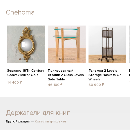
Chehoma
Зеркало 18Th Century
Прикроватный
Тележка 2 Levels
Convex Mirror Gold
столик 2 Glass Levels
Storage Baskets On
Side Table
Wheels
14 400 ₽
46 100 ₽
60 900 ₽
Держатели для книг
Другой раздел —
Копилки для денег