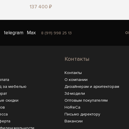
137 400 ₽
o
telegram
Max
8 (911) 998 25 13
Контакты
Контакты
плата
О компании
д за мебелью
Дизайнерам и архитекторам
врат
3d-модели
ые скидки
Оптовым покупателям
ров
HoReCa
есса
Письмо директору
ферта
Вакансии
нфиденциальности