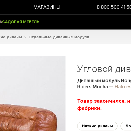
МАГАЗИНЫ
8 800 500 41 5
А
САДОВАЯ МЕБЕЛЬ
кие диваны
Отдельные диванные модули
Угловой див
Диванный модуль Bong
Riders Mocha
—
Halo es
Товар закончился, 
фабрики.
Низкие диваны
Ло