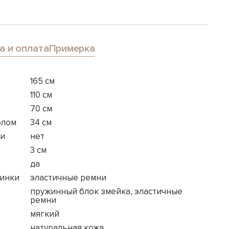
а и оплата
Примерка
165 см
110 см
70 см
олом
34 см
ки
нет
3 см
да
пинки
эластичные ремни
пружинный блок змейка, эластичные
ремни
мягкий
натуральная кожа