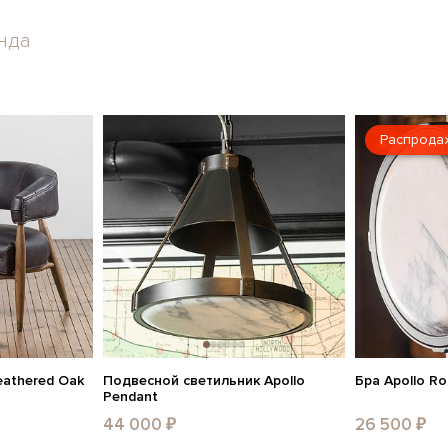
нда
Распрода
eathered Oak
Подвесной светильник Apollo
Бра Apollo R
Pendant
44 000 ₽
26 500 ₽