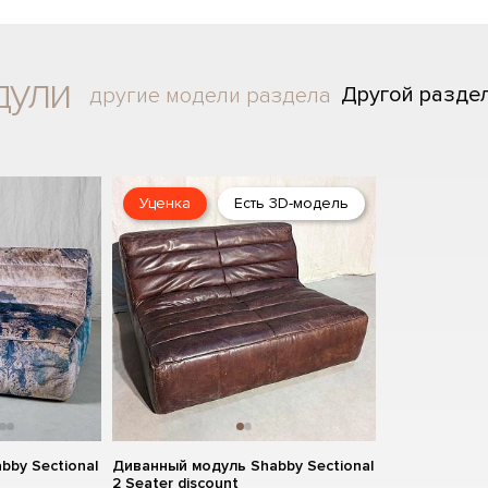
дули
Другой разде
другие модели раздела
Уценка
Есть 3D-модель
by Sectional
Диванный модуль Shabby Sectional
2 Seater discount