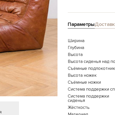
Параметры
Доставк
Ширина
Глубина
Высота
Высота сиденья над п
Съёмные подлокотни
Высота ножек
Съёмные ножки
Система поддержки с
Система поддержки
сиденья
Жёсткость
я
Материал