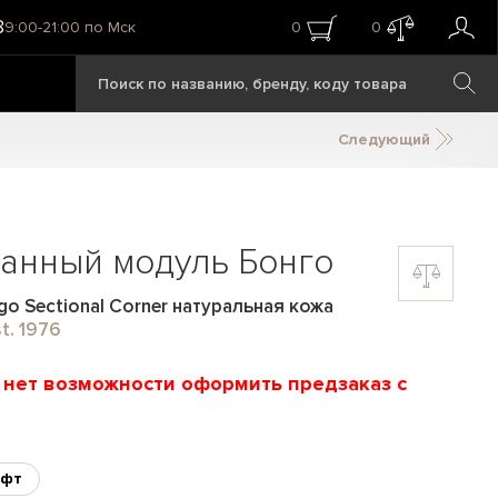
8
9:00-21:00 по Мск
0
0
Следующий
анный модуль Бонго
o Sectional Corner натуральная кожа
t. 1976
и нет возможности оформить предзаказ с
фт