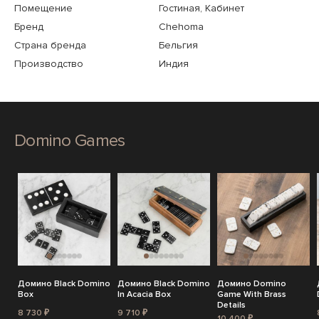
Помещение
Гостиная, Кабинет
Бренд
Chehoma
Страна бренда
Бельгия
Производство
Индия
Domino Games
Домино Black Domino
Домино Black Domino
Домино Domino
Box
In Acacia Box
Game With Brass
Details
8 730 ₽
9 710 ₽
10 400 ₽