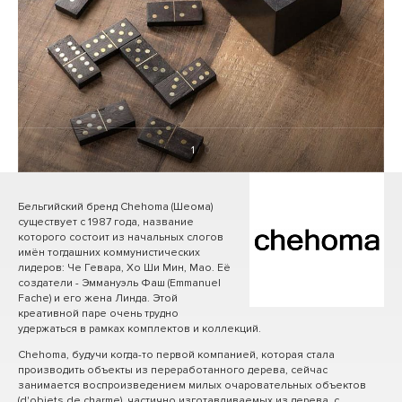
1
/ 0
Бельгийский бренд Chehoma (Шеома)
существует с 1987 года, название
которого состоит из начальных слогов
имён тогдашних коммунистических
лидеров: Че Гевара, Хо Ши Мин, Мао. Её
создатели - Эммануэль Фаш (Emmanuel
Fache) и его жена Линда. Этой
креативной паре очень трудно
удержаться в рамках комплектов и коллекций.
Chehoma, будучи когда-то первой компанией, которая стала
производить объекты из переработанного дерева, сейчас
занимается воспроизведением милых очаровательных объектов
(d'objets de charme), частично изготавливаемых из дерева, с