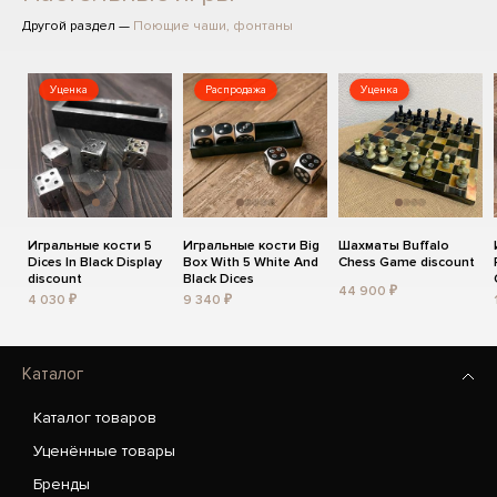
Другой раздел —
Поющие чаши, фонтаны
Уценка
Распродажа
Уценка
Игральные кости 5
Игральные кости Big
Шахматы Buffalo
Dices In Black Display
Box With 5 White And
Chess Game discount
discount
Black Dices
44 900 ₽
4 030 ₽
9 340 ₽
Каталог
Каталог товаров
Уценённые товары
Бренды