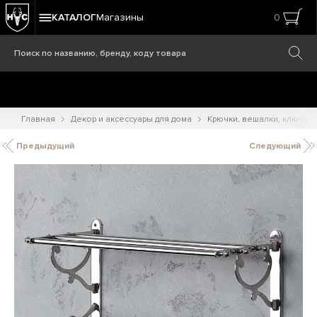
КАТАЛОГ
Магазины
0
Главная
Декор и аксессуары для дома
Крючки, вешалки, ключни
Предыдущий
Следующий