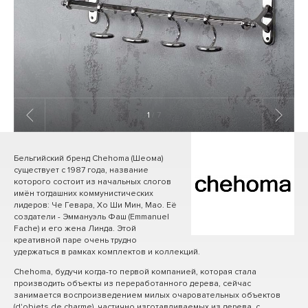
1
/ 7
Бельгийский бренд Chehoma (Шеома)
существует с 1987 года, название
которого состоит из начальных слогов
имён тогдашних коммунистических
лидеров: Че Гевара, Хо Ши Мин, Мао. Её
создатели - Эммануэль Фаш (Emmanuel
Fache) и его жена Линда. Этой
креативной паре очень трудно
удержаться в рамках комплектов и коллекций.
Chehoma, будучи когда-то первой компанией, которая стала
производить объекты из переработанного дерева, сейчас
занимается воспроизведением милых очаровательных объектов
(d'objets de charme), частично изготавливаемых из дерева, с