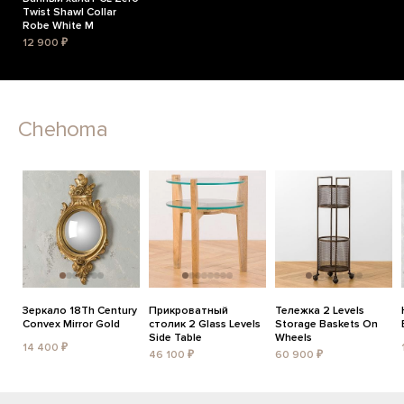
Twist Shawl Collar
Robe White M
12 900 ₽
Chehoma
Зеркало 18Th Century
Прикроватный
Тележка 2 Levels
Convex Mirror Gold
столик 2 Glass Levels
Storage Baskets On
Side Table
Wheels
14 400 ₽
46 100 ₽
60 900 ₽