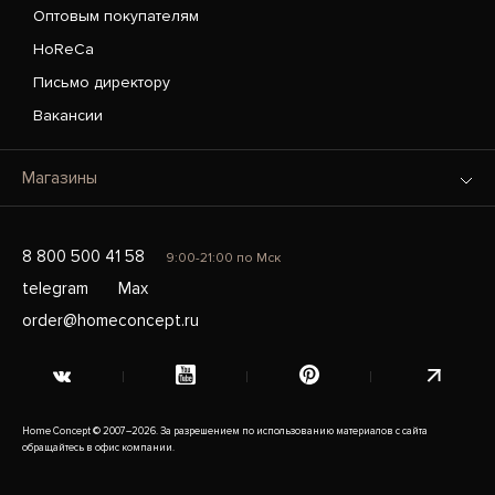
Оптовым покупателям
HoReCa
Письмо директору
Вакансии
Магазины
8 800 500 41 58
9:00-21:00 по Мск
telegram
Max
order@homeconcept.ru
Home Concept © 2007–2026. За разрешением по использованию материалов с сайта
обращайтесь в офис компании.