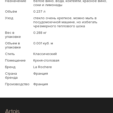
Назначение
белое вино, вода, коктейли, красное вино,
соки и лимонады
Объём
0.237 л
Уход
стекло очень крепкое, можно мыть в
посудомоечной машине, но избегать
чрезмерного теплового шока
Вес в
0.288 кг
упаковке
Объем в
0.001 куб. м
упаковке
Стиль
Классический
Помещение
Кухня-столовая
Бренд
La Rochere
Страна
Франция
бренда
Производство
Франция
Artois