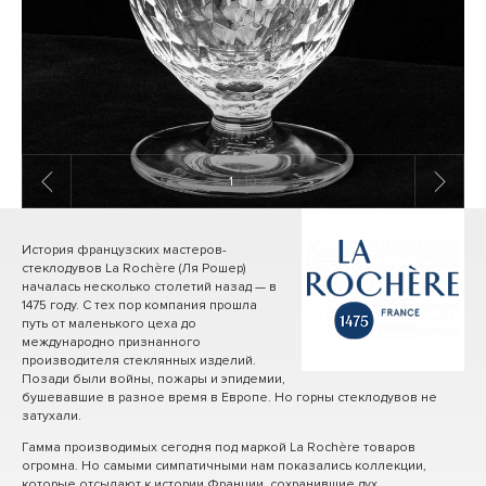
1
/ 10
История французских мастеров-
стеклодувов La Rochère (Ля Рошер)
началась несколько столетий назад — в
1475 году. С тех пор компания прошла
путь от маленького цеха до
международно признанного
производителя стеклянных изделий.
Позади были войны, пожары и эпидемии,
бушевавшие в разное время в Европе. Но горны стеклодувов не
затухали.
Гамма производимых сегодня под маркой La Rochère товаров
огромна. Но самыми симпатичными нам показались коллекции,
которые отсылают к истории Франции, сохранившие дух