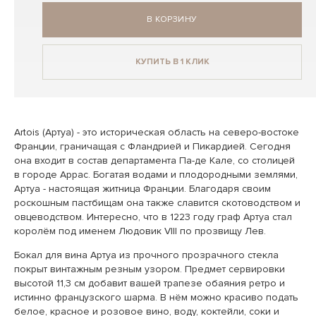
В КОРЗИНУ
КУПИТЬ В 1 КЛИК
Artois (Артуа) - это историческая область на северо-востоке
Франции, граничащая с Фландрией и Пикардией. Сегодня
она входит в состав департамента Па-де Кале, со столицей
в городе Аррас. Богатая водами и плодородными землями,
Артуа - настоящая житница Франции. Благодаря своим
роскошным пастбищам она также славится скотоводством и
овцеводством. Интересно, что в 1223 году граф Артуа стал
королём под именем Людовик VIII по прозвищу Лев.
Бокал для вина Артуа из прочного прозрачного стекла
покрыт винтажным резным узором. Предмет сервировки
высотой 11,3 см добавит вашей трапезе обаяния ретро и
истинно французского шарма. В нём можно красиво подать
белое, красное и розовое вино, воду, коктейли, соки и