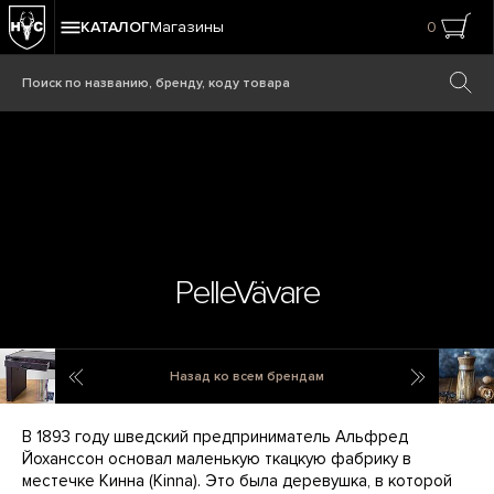
КАТАЛОГ
Магазины
0
PelleVävare
Oxford by Timothy Oulton
Peugeot
Назад ко всем брендам
В 1893 году шведский предприниматель Альфред
Йоханссон основал маленькую ткацкую фабрику в
местечке Кинна (Kinna). Это была деревушка, в которой