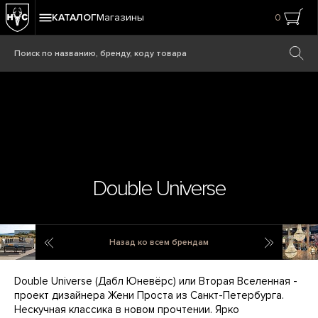
КАТАЛОГ
Магазины
0
Double Universe
Divano Lounge
Dutch Sty
Назад ко всем брендам
Double Universe (Дабл Юневёрс) или Вторая Вселенная -
проект дизайнера Жени Проста из Санкт-Петербурга.
Нескучная классика в новом прочтении. Ярко