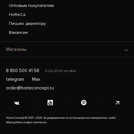
Оптовым покупателям
HoReCa
Письмо директору
Вакансии
Магазины
8 800 500 41 58
9:00-21:00 по Мск
telegram
Max
order@homeconcept.ru
Home Concept © 2007–2026. За разрешением по использованию материалов с сайта
обращайтесь в офис компании.