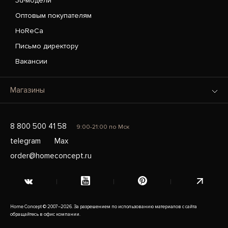
3d-модели
Оптовым покупателям
HoReCa
Письмо директору
Вакансии
Магазины
8 800 500 41 58
9:00-21:00 по Мск
telegram
Max
order@homeconcept.ru
Home Concept © 2007–2026. За разрешением по использованию материалов с сайта
обращайтесь в офис компании.